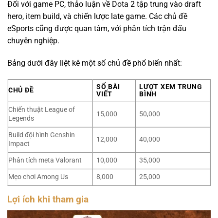
Đối với game PC, thảo luận về Dota 2 tập trung vào draft
hero, item build, và chiến lược late game. Các chủ đề
eSports cũng được quan tâm, với phân tích trận đấu
chuyên nghiệp.
Bảng dưới đây liệt kê một số chủ đề phổ biến nhất:
SỐ BÀI
LƯỢT XEM TRUNG
CHỦ ĐỀ
VIẾT
BÌNH
Chiến thuật League of
15,000
50,000
Legends
Build đội hình Genshin
12,000
40,000
Impact
Phân tích meta Valorant
10,000
35,000
Mẹo chơi Among Us
8,000
25,000
Lợi ích khi tham gia