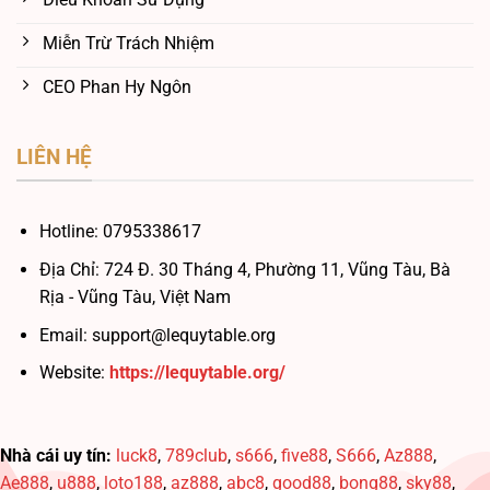
Miễn Trừ Trách Nhiệm
CEO Phan Hy Ngôn
LIÊN HỆ
Hotline:
0795338617
Địa Chỉ:
724 Đ. 30 Tháng 4, Phường 11, Vũng Tàu, Bà
Rịa - Vũng Tàu, Việt Nam
Email:
support@lequytable.org
Website:
https://lequytable.org/
Nhà cái uy tín:
luck8
,
789club
,
s666
,
five88
,
S666
,
Az888
,
Ae888
,
u888
,
loto188
,
az888
,
abc8
,
good88
,
bong88
,
sky88
,