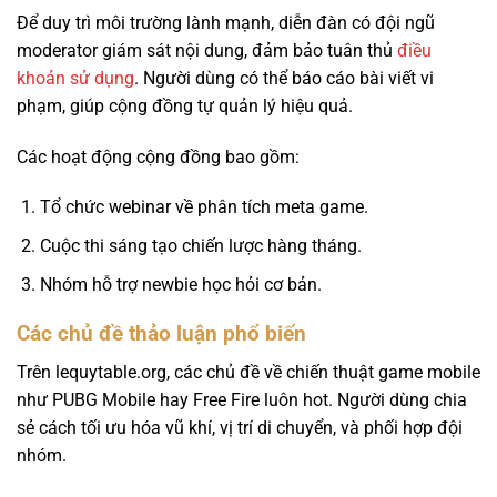
Để duy trì môi trường lành mạnh, diễn đàn có đội ngũ
moderator giám sát nội dung, đảm bảo tuân thủ
điều
khoản sử dụng
. Người dùng có thể báo cáo bài viết vi
phạm, giúp cộng đồng tự quản lý hiệu quả.
Các hoạt động cộng đồng bao gồm:
Tổ chức webinar về phân tích meta game.
Cuộc thi sáng tạo chiến lược hàng tháng.
Nhóm hỗ trợ newbie học hỏi cơ bản.
Các chủ đề thảo luận phổ biến
Trên lequytable.org, các chủ đề về chiến thuật game mobile
như PUBG Mobile hay Free Fire luôn hot. Người dùng chia
sẻ cách tối ưu hóa vũ khí, vị trí di chuyển, và phối hợp đội
nhóm.