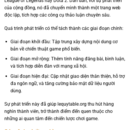
League of Legends hay Dota 2. Dần dần, với sự phát triển
của cộng đồng, nó đã chuyển mình thành một trang web
độc lập, tích hợp các công cụ thảo luận chuyên sâu.
Quá trình phát triển có thể tách thành các giai đoạn chính:
Giai đoạn khởi đầu: Tập trung xây dựng nội dung cơ
bản về chiến thuật game phổ biến.
Giai đoạn mở rộng: Thêm tính năng đăng bài, bình luận,
và tích hợp diễn đàn với mạng xã hội.
Giai đoạn hiện đại: Cập nhật giao diện thân thiện, hỗ trợ
đa ngôn ngữ, và tăng cường bảo mật dữ liệu người
dùng.
Sự phát triển này đã giúp lequytable.org thu hút hàng
nghìn thành viên, trở thành điểm đến quen thuộc cho
những ai quan tâm đến chiến lược chơi game.