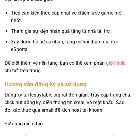
Tiếp cận kiến thức cập nhật về chiến lược game mới
nhất.
Tham gia sự kiện nhận quà tặng từ nhà tài trợ.
Xây dựng hồ sơ cá nhân, tăng cơ hội tham gia đội
eSports.
Để biết thêm về nền tảng, bạn có thể xem phần
giới thiệu
chi tiết trên trang.
Hướng dẫn đăng ký và sử dụng
Đăng ký tại lequytable.org rất đơn giản. Truy cập trang chủ,
click nút đăng ký, điền thông tin email và mật khẩu. Sau
đó, xác thực qua email để kích hoạt tài khoản.
Sử dụng diễn đàn: