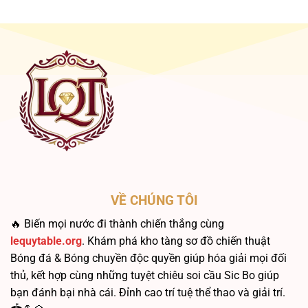
VỀ CHÚNG TÔI
🔥 Biến mọi nước đi thành chiến thắng cùng
lequytable.org
. Khám phá kho tàng sơ đồ chiến thuật
Bóng đá & Bóng chuyền độc quyền giúp hóa giải mọi đối
thủ, kết hợp cùng những tuyệt chiêu soi cầu Sic Bo giúp
bạn đánh bại nhà cái. Đỉnh cao trí tuệ thể thao và giải trí.