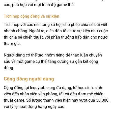
cao, phù hợp với mọi trình độ game thủ.
Tích hợp cộng đồng và sự kiện
Tích hợp với các nền tảng xã hội, cho phép chia sẻ bài viết
nhanh chóng. Ngoài ra, diễn đàn tổ chức sự kiện như cuộc
thi chia sẻ chiến thuật, với phần thưởng hấp dẫn cho người
tham gia.
Người dùng có thể tạo nhóm riêng để thảo luận chuyên
sâu về một game cụ thể, tăng cường sự gắn kết cộng
đồng.
Cộng đồng người dùng
Cộng đồng tại lequytable.org đa dạng, từ học sinh, sinh
viên đến nhân viên văn phòng, tất cả đều đam mê chiến
thuật game. Số lượng thành viên hiện nay vượt quá 50.000,
với tỷ lệ hoạt động hàng ngày cao.