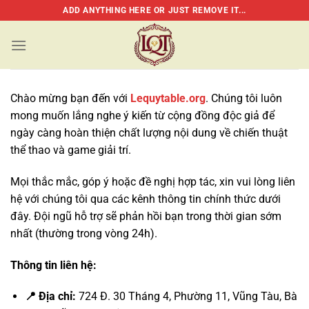
Bỏ
ADD ANYTHING HERE OR JUST REMOVE IT...
qua
nội
dung
Chào mừng bạn đến với
Lequytable.org
. Chúng tôi luôn
mong muốn lắng nghe ý kiến từ cộng đồng độc giả để
ngày càng hoàn thiện chất lượng nội dung về chiến thuật
thể thao và game giải trí.
Mọi thắc mắc, góp ý hoặc đề nghị hợp tác, xin vui lòng liên
hệ với chúng tôi qua các kênh thông tin chính thức dưới
đây. Đội ngũ hỗ trợ sẽ phản hồi bạn trong thời gian sớm
nhất (thường trong vòng 24h).
Thông tin liên hệ:
📍 Địa chỉ:
724 Đ. 30 Tháng 4, Phường 11, Vũng Tàu, Bà