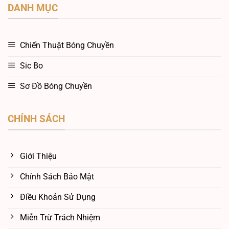
DANH MỤC
Chiến Thuật Bóng Chuyền
Sic Bo
Sơ Đồ Bóng Chuyền
CHÍNH SÁCH
Giới Thiệu
Chính Sách Bảo Mật
Điều Khoản Sử Dụng
Miễn Trừ Trách Nhiệm