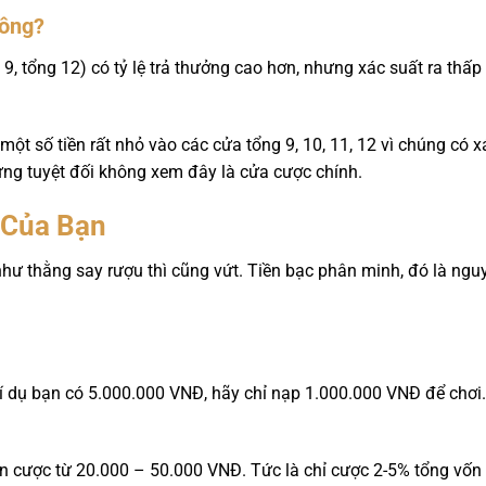
hông?
9, tổng 12) có tỷ lệ trả thưởng cao hơn, nhưng xác suất ra thấp
một số tiền rất nhỏ vào các cửa tổng 9, 10, 11, 12 vì chúng có x
ưng tuyệt đối không xem đây là cửa cược chính.
 Của Bạn
hư thằng say rượu thì cũng vứt. Tiền bạc phân minh, đó là ngu
Ví dụ bạn có 5.000.000 VNĐ, hãy chỉ nạp 1.000.000 VNĐ để chơi.
ên cược từ 20.000 – 50.000 VNĐ. Tức là chỉ cược 2-5% tổng vốn