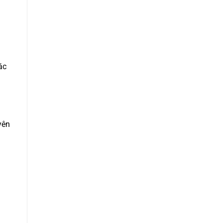
ác
yên