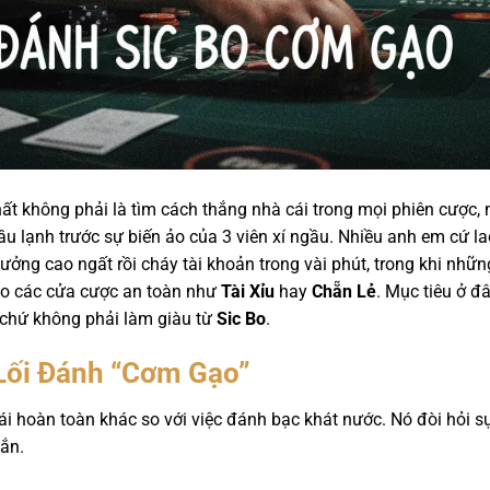
ất không phải là tìm cách thắng nhà cái trong mọi phiên cược,
ầu lạnh trước sự biến ảo của 3 viên xí ngầu. Nhiều anh em cứ la
hưởng cao ngất rồi cháy tài khoản trong vài phút, trong khi nhữn
vào các cửa cược an toàn như
Tài Xỉu
hay
Chẵn Lẻ
. Mục tiêu ở đ
, chứ không phải làm giàu từ
Sic Bo
.
Lối Đánh “Cơm Gạo”
ái hoàn toàn khác so với việc đánh bạc khát nước. Nó đòi hỏi s
ắn.