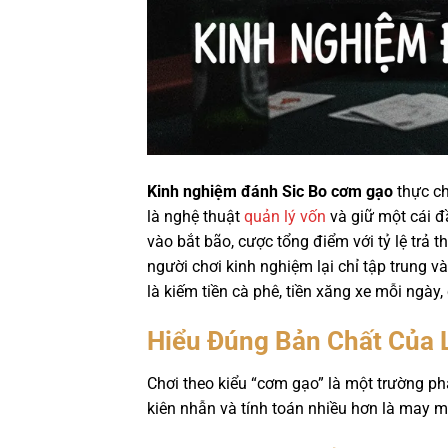
Kinh nghiệm đánh Sic Bo cơm gạo
thực ch
là nghệ thuật
quản lý vốn
và giữ một cái đ
vào bắt bão, cược tổng điểm với tỷ lệ trả t
người chơi kinh nghiệm lại chỉ tập trung 
là kiếm tiền cà phê, tiền xăng xe mỗi ngày
Hiểu Đúng Bản Chất Của 
Chơi theo kiểu “cơm gạo” là một trường ph
kiên nhẫn và tính toán nhiều hơn là may m