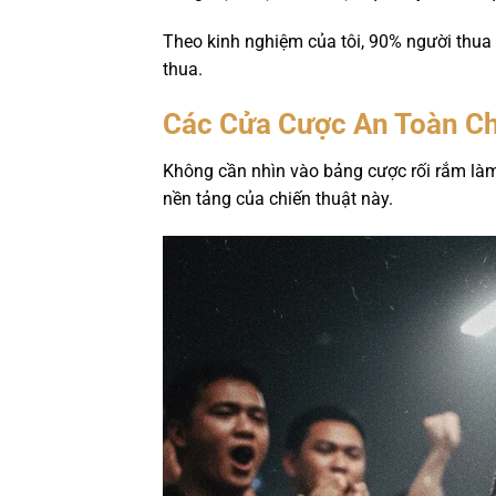
Theo kinh nghiệm của tôi, 90% người thua 
thua.
Các Cửa Cược An Toàn C
Không cần nhìn vào bảng cược rối rắm làm 
nền tảng của chiến thuật này.