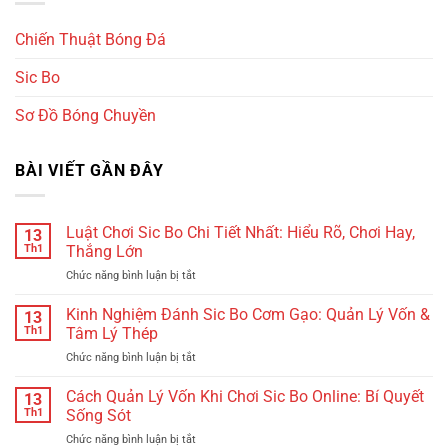
Chiến Thuật Bóng Đá
Sic Bo
Sơ Đồ Bóng Chuyền
BÀI VIẾT GẦN ĐÂY
Luật Chơi Sic Bo Chi Tiết Nhất: Hiểu Rõ, Chơi Hay,
13
Th1
Thắng Lớn
Chức năng bình luận bị tắt
ở
Luật
Chơi
Kinh Nghiệm Đánh Sic Bo Cơm Gạo: Quản Lý Vốn &
13
Sic
Th1
Tâm Lý Thép
Bo
Chức năng bình luận bị tắt
ở
Chi
Kinh
Tiết
Nghiệm
Cách Quản Lý Vốn Khi Chơi Sic Bo Online: Bí Quyết
Nhất:
13
Đánh
Hiểu
Th1
Sống Sót
Sic
Rõ,
Chức năng bình luận bị tắt
ở
Bo
Chơi