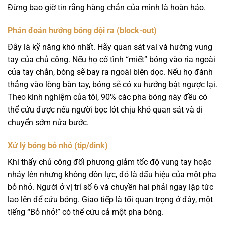
Đừng bao giờ tin rằng hàng chắn của mình là hoàn hảo.
Phán đoán hướng bóng dội ra (block-out)
Đây là kỹ năng khó nhất. Hãy quan sát vai và hướng vung
tay của chủ công. Nếu họ cố tình “miết” bóng vào rìa ngoài
của tay chắn, bóng sẽ bay ra ngoài biên dọc. Nếu họ đánh
thẳng vào lòng bàn tay, bóng sẽ có xu hướng bật ngược lại.
Theo kinh nghiệm của tôi, 90% các pha bóng này đều có
thể cứu được nếu người bọc lót chịu khó quan sát và di
chuyển sớm nửa bước.
Xử lý bóng bỏ nhỏ (tip/dink)
Khi thấy chủ công đối phương giảm tốc độ vung tay hoặc
nhảy lên nhưng không dồn lực, đó là dấu hiệu của một pha
bỏ nhỏ. Người ở vị trí số 6 và chuyền hai phải ngay lập tức
lao lên để cứu bóng. Giao tiếp là tối quan trọng ở đây, một
tiếng “Bỏ nhỏ!” có thể cứu cả một pha bóng.