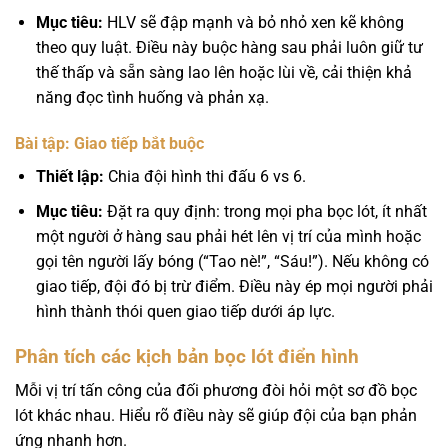
Mục tiêu:
HLV sẽ đập mạnh và bỏ nhỏ xen kẽ không
theo quy luật. Điều này buộc hàng sau phải luôn giữ tư
thế thấp và sẵn sàng lao lên hoặc lùi về, cải thiện khả
năng đọc tình huống và phản xạ.
Bài tập: Giao tiếp bắt buộc
Thiết lập:
Chia đội hình thi đấu 6 vs 6.
Mục tiêu:
Đặt ra quy định: trong mọi pha bọc lót, ít nhất
một người ở hàng sau phải hét lên vị trí của mình hoặc
gọi tên người lấy bóng (“Tao nè!”, “Sáu!”). Nếu không có
giao tiếp, đội đó bị trừ điểm. Điều này ép mọi người phải
hình thành thói quen giao tiếp dưới áp lực.
Phân tích các kịch bản bọc lót điển hình
Mỗi vị trí tấn công của đối phương đòi hỏi một sơ đồ bọc
lót khác nhau. Hiểu rõ điều này sẽ giúp đội của bạn phản
ứng nhanh hơn.