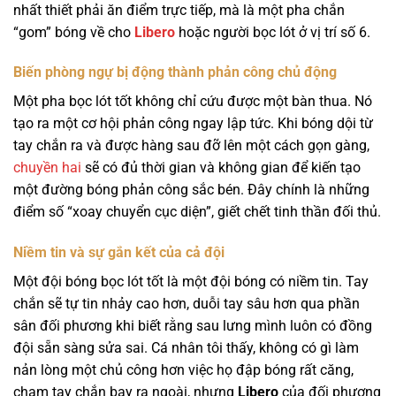
nhất thiết phải ăn điểm trực tiếp, mà là một pha chắn
“gom” bóng về cho
Libero
hoặc người bọc lót ở vị trí số 6.
Biến phòng ngự bị động thành phản công chủ động
Một pha bọc lót tốt không chỉ cứu được một bàn thua. Nó
tạo ra một cơ hội phản công ngay lập tức. Khi bóng dội từ
tay chắn ra và được hàng sau đỡ lên một cách gọn gàng,
chuyền hai
sẽ có đủ thời gian và không gian để kiến tạo
một đường bóng phản công sắc bén. Đây chính là những
điểm số “xoay chuyển cục diện”, giết chết tinh thần đối thủ.
Niềm tin và sự gắn kết của cả đội
Một đội bóng bọc lót tốt là một đội bóng có niềm tin. Tay
chắn sẽ tự tin nhảy cao hơn, duỗi tay sâu hơn qua phần
sân đối phương khi biết rằng sau lưng mình luôn có đồng
đội sẵn sàng sửa sai. Cá nhân tôi thấy, không có gì làm
nản lòng một chủ công hơn việc họ đập bóng rất căng,
chạm tay chắn bay ra ngoài, nhưng
Libero
của đối phương