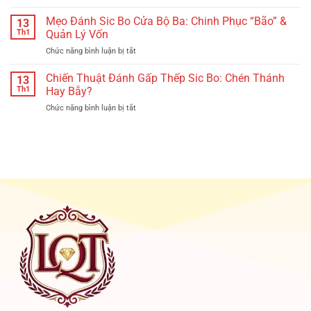
Cách
Cơm
Hay,
Quản
Mẹo Đánh Sic Bo Cửa Bộ Ba: Chinh Phục “Bão” &
Gạo:
13
Thắng
Lý
Quản
Th1
Quản Lý Vốn
Lớn
Vốn
Lý
Chức năng bình luận bị tắt
ở
Khi
Vốn
Mẹo
Chơi
&
Đánh
Chiến Thuật Đánh Gấp Thếp Sic Bo: Chén Thánh
Sic
13
Tâm
Sic
Bo
Th1
Hay Bẫy?
Lý
Bo
Online:
Thép
Chức năng bình luận bị tắt
ở
Cửa
Bí
Chiến
Bộ
Quyết
Thuật
Ba:
Sống
Đánh
Chinh
Sót
Gấp
Phục
Thếp
“Bão”
Sic
&
Bo:
Quản
Chén
Lý
Thánh
Vốn
Hay
Bẫy?