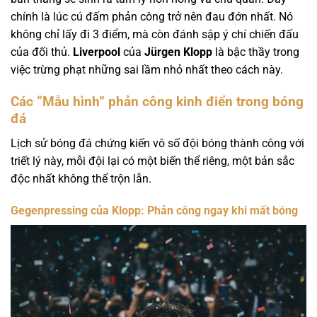
chính là lúc cú đấm phản công trở nên đau đớn nhất. Nó
không chỉ lấy đi 3 điểm, mà còn đánh sập ý chí chiến đấu
của đối thủ.
Liverpool
của
Jürgen Klopp
là bậc thầy trong
việc trừng phạt những sai lầm nhỏ nhất theo cách này.
Các “Mẫu hình” phản công kinh điển trong bóng
đá
Lịch sử bóng đá chứng kiến vô số đội bóng thành công với
triết lý này, mỗi đội lại có một biến thể riêng, một bản sắc
độc nhất không thể trộn lẫn.
Gegenpressing của Klopp: Phản công ngay khi mất bóng