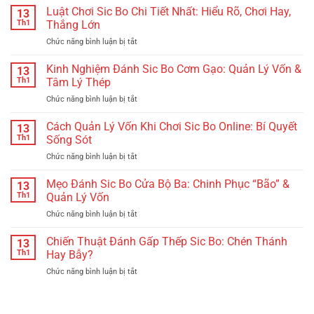
Luật Chơi Sic Bo Chi Tiết Nhất: Hiểu Rõ, Chơi Hay,
13
Th1
Thắng Lớn
Chức năng bình luận bị tắt
ở
Luật
Chơi
Kinh Nghiệm Đánh Sic Bo Cơm Gạo: Quản Lý Vốn &
13
Sic
Th1
Tâm Lý Thép
Bo
Chức năng bình luận bị tắt
ở
Chi
Kinh
Tiết
Nghiệm
Cách Quản Lý Vốn Khi Chơi Sic Bo Online: Bí Quyết
Nhất:
13
Đánh
Hiểu
Th1
Sống Sót
Sic
Rõ,
Chức năng bình luận bị tắt
ở
Bo
Chơi
Cách
Cơm
Hay,
Quản
Mẹo Đánh Sic Bo Cửa Bộ Ba: Chinh Phục “Bão” &
Gạo:
13
Thắng
Lý
Quản
Th1
Quản Lý Vốn
Lớn
Vốn
Lý
Chức năng bình luận bị tắt
ở
Khi
Vốn
Mẹo
Chơi
&
Đánh
Chiến Thuật Đánh Gấp Thếp Sic Bo: Chén Thánh
Sic
13
Tâm
Sic
Bo
Th1
Hay Bẫy?
Lý
Bo
Online:
Thép
Chức năng bình luận bị tắt
ở
Cửa
Bí
Chiến
Bộ
Quyết
Thuật
Ba:
Sống
Đánh
Chinh
Sót