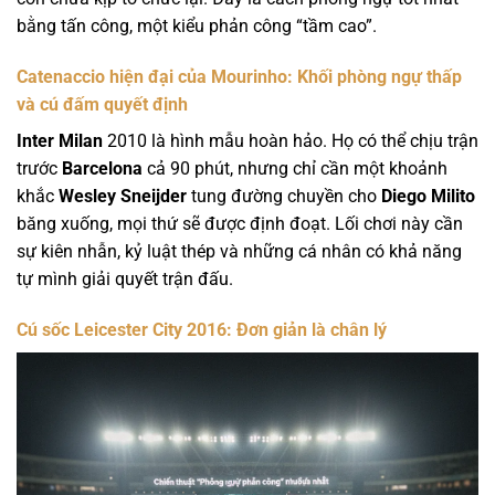
bằng tấn công, một kiểu phản công “tầm cao”.
Catenaccio hiện đại của Mourinho: Khối phòng ngự thấp
và cú đấm quyết định
Inter Milan
2010 là hình mẫu hoàn hảo. Họ có thể chịu trận
trước
Barcelona
cả 90 phút, nhưng chỉ cần một khoảnh
khắc
Wesley Sneijder
tung đường chuyền cho
Diego Milito
băng xuống, mọi thứ sẽ được định đoạt. Lối chơi này cần
sự kiên nhẫn, kỷ luật thép và những cá nhân có khả năng
tự mình giải quyết trận đấu.
Cú sốc Leicester City 2016: Đơn giản là chân lý