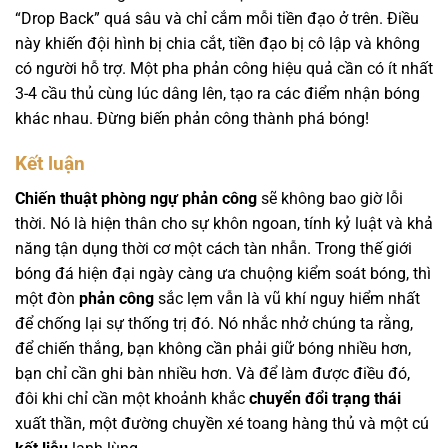
“Drop Back” quá sâu và chỉ cắm mỗi tiền đạo ở trên. Điều
này khiến đội hình bị chia cắt, tiền đạo bị cô lập và không
có người hỗ trợ. Một pha phản công hiệu quả cần có ít nhất
3-4 cầu thủ cùng lúc dâng lên, tạo ra các điểm nhận bóng
khác nhau. Đừng biến phản công thành phá bóng!
Kết luận
Chiến thuật phòng ngự phản công
sẽ không bao giờ lỗi
thời. Nó là hiện thân cho sự khôn ngoan, tính kỷ luật và khả
năng tận dụng thời cơ một cách tàn nhẫn. Trong thế giới
bóng đá hiện đại ngày càng ưa chuộng kiểm soát bóng, thì
một đòn
phản công
sắc lẹm vẫn là vũ khí nguy hiểm nhất
để chống lại sự thống trị đó. Nó nhắc nhở chúng ta rằng,
để chiến thắng, bạn không cần phải giữ bóng nhiều hơn,
bạn chỉ cần ghi bàn nhiều hơn. Và để làm được điều đó,
đôi khi chỉ cần một khoảnh khắc
chuyển đổi trạng thái
xuất thần, một đường chuyền xé toang hàng thủ và một cú