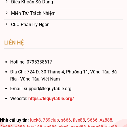
Điều Khoản Sử Dụng
Miễn Trừ Trách Nhiệm
CEO Phan Hy Ngôn
LIÊN HỆ
Hotline:
0795338617
Địa Chỉ:
724 Đ. 30 Tháng 4, Phường 11, Vũng Tàu, Bà
Rịa - Vũng Tàu, Việt Nam
Email:
support@lequytable.org
Website:
https://lequytable.org/
Nhà cái uy tín:
luck8
,
789club
,
s666
,
five88
,
S666
,
Az888
,