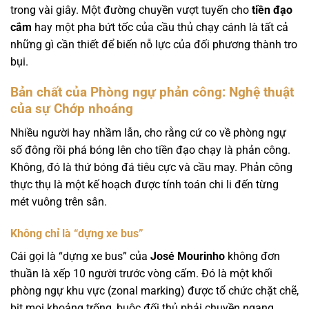
trong vài giây. Một đường chuyền vượt tuyến cho
tiền đạo
cắm
hay một pha bứt tốc của cầu thủ chạy cánh là tất cả
những gì cần thiết để biến nỗ lực của đối phương thành tro
bụi.
Bản chất của Phòng ngự phản công: Nghệ thuật
của sự Chớp nhoáng
Nhiều người hay nhầm lẫn, cho rằng cứ co về phòng ngự
số đông rồi phá bóng lên cho tiền đạo chạy là phản công.
Không, đó là thứ bóng đá tiêu cực và cầu may. Phản công
thực thụ là một kế hoạch được tính toán chi li đến từng
mét vuông trên sân.
Không chỉ là “dựng xe bus”
Cái gọi là “dựng xe bus” của
José Mourinho
không đơn
thuần là xếp 10 người trước vòng cấm. Đó là một khối
phòng ngự khu vực (zonal marking) được tổ chức chặt chẽ,
bịt mọi khoảng trống, buộc đối thủ phải chuyền ngang