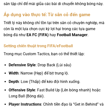
sân tập chỉ để mài giũa các bài di chuyển không bóng này.
Áp dụng vào thực tế: Từ sân cỏ đến game
Triết lý này không chỉ tồn tại trên sân cỏ chuyên nghiệp, mà
còn là một lựa chọn cực kỳ lợi hại trong các tựa game
bóng đá như
EA FC (FIFA)
hay
Football Manager
.
Setting chiến thuật trong FIFA/eFootball
Trong mục Custom Tactics, bạn có thể thiết lập:
Defensive Style
: Drop Back (Lùi sâu)
Width
: Narrow (Hẹp) để bịt trung lộ.
Depth
: Low (Thấp) để kéo đội hình xuống.
Offensive Style
: Fast Build Up (Lên bóng nhanh) hoặc
Long Ball (Bóng dài).
Player Instructions
: Chỉnh tiền đạo là “Get in Behind” và