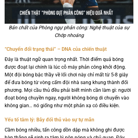
Bản chất của Phòng ngự phản công: Nghệ thuật của sự
Chớp nhoáng
“Chuyển đổi trạng thái” – DNA của chiến thuật
Đây là thuật ngữ quan trọng nhất. Thời điểm quả bóng
được đoạt lại chính là lúc cỗ máy phản công khởi động.
Một đội bóng bậc thầy về lối chơi này chỉ mất từ 5-8 giây
để đưa bóng từ vòng cấm đội nhà sang khung thành đối
phương. Mọi cầu thủ đều phải biết mình cần làm gì: người
đoạt bóng chuyền ngay, người không bóng di chuyển vào
không gian… nó giống như một phản xạ có điều kiện.
Yếu tố tâm lý: Bẫy đối thủ vào sự tự mãn
Cầm bóng nhiều, tấn công dồn dập mà không ghi được
bàn thắng sẽ sinh ra tâm lý nôn nóng và chủ quan. Đây