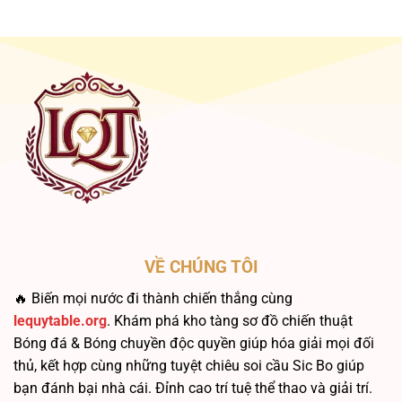
Gấp
Phục
Thếp
“Bão”
Sic
&
Bo:
Quản
Chén
Lý
Thánh
Vốn
Hay
Bẫy?
VỀ CHÚNG TÔI
🔥 Biến mọi nước đi thành chiến thắng cùng
lequytable.org
. Khám phá kho tàng sơ đồ chiến thuật
Bóng đá & Bóng chuyền độc quyền giúp hóa giải mọi đối
thủ, kết hợp cùng những tuyệt chiêu soi cầu Sic Bo giúp
bạn đánh bại nhà cái. Đỉnh cao trí tuệ thể thao và giải trí.