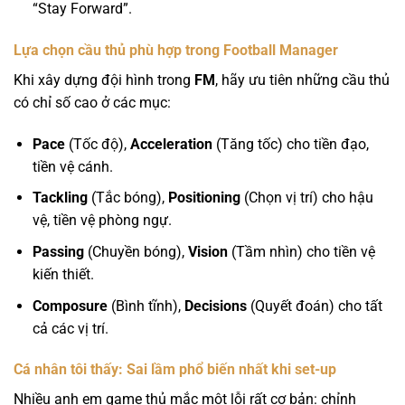
“Stay Forward”.
Lựa chọn cầu thủ phù hợp trong Football Manager
Khi xây dựng đội hình trong
FM
, hãy ưu tiên những cầu thủ
có chỉ số cao ở các mục:
Pace
(Tốc độ),
Acceleration
(Tăng tốc) cho tiền đạo,
tiền vệ cánh.
Tackling
(Tắc bóng),
Positioning
(Chọn vị trí) cho hậu
vệ, tiền vệ phòng ngự.
Passing
(Chuyền bóng),
Vision
(Tầm nhìn) cho tiền vệ
kiến thiết.
Composure
(Bình tĩnh),
Decisions
(Quyết đoán) cho tất
cả các vị trí.
Cá nhân tôi thấy: Sai lầm phổ biến nhất khi set-up
Nhiều anh em game thủ mắc một lỗi rất cơ bản: chỉnh