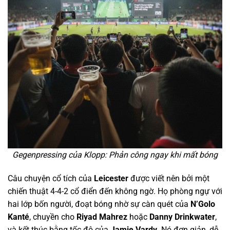
Gegenpressing của Klopp: Phản công ngay khi mất bóng
Câu chuyện cổ tích của
Leicester
được viết nên bởi một
chiến thuật 4-4-2 cổ điển đến không ngờ. Họ phòng ngự với
hai lớp bốn người, đoạt bóng nhờ sự càn quét của
N’Golo
Kanté
, chuyền cho
Riyad Mahrez
hoặc
Danny Drinkwater
,
và kết thúc bằng tốc độ của
Jamie Vardy
. Nó đơn giản, dễ