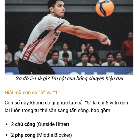
Sơ đồ 5-1 là gì? Trụ cột của bóng chuyền hiện đại
Giải mã con số “5” và “1”
Con số này không có gì phức tạp cả. “5” là chỉ 5 vị trí còn
lại luôn trong tư thế sẵn sàng tấn công, bao gồm:
2
chủ công
(Outside Hitter)
2
phụ công
(Middle Blocker)