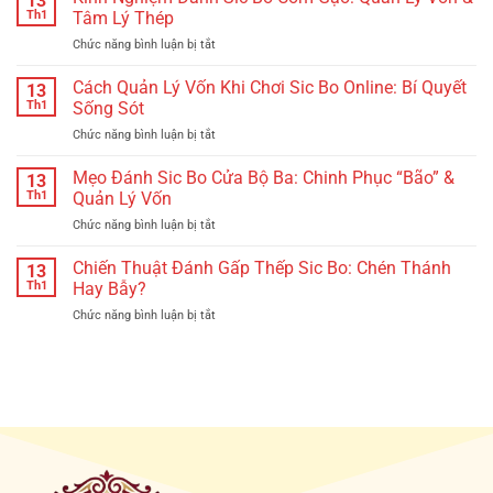
13
Sic
Th1
Tâm Lý Thép
Bo
Chức năng bình luận bị tắt
ở
Chi
Kinh
Tiết
Nghiệm
Cách Quản Lý Vốn Khi Chơi Sic Bo Online: Bí Quyết
Nhất:
13
Đánh
Hiểu
Th1
Sống Sót
Sic
Rõ,
Chức năng bình luận bị tắt
ở
Bo
Chơi
Cách
Cơm
Hay,
Quản
Mẹo Đánh Sic Bo Cửa Bộ Ba: Chinh Phục “Bão” &
Gạo:
13
Thắng
Lý
Quản
Th1
Quản Lý Vốn
Lớn
Vốn
Lý
Chức năng bình luận bị tắt
ở
Khi
Vốn
Mẹo
Chơi
&
Đánh
Chiến Thuật Đánh Gấp Thếp Sic Bo: Chén Thánh
Sic
13
Tâm
Sic
Bo
Th1
Hay Bẫy?
Lý
Bo
Online:
Thép
Chức năng bình luận bị tắt
ở
Cửa
Bí
Chiến
Bộ
Quyết
Thuật
Ba:
Sống
Đánh
Chinh
Sót
Gấp
Phục
Thếp
“Bão”
Sic
&
Bo:
Quản
Chén
Lý
Thánh
Vốn