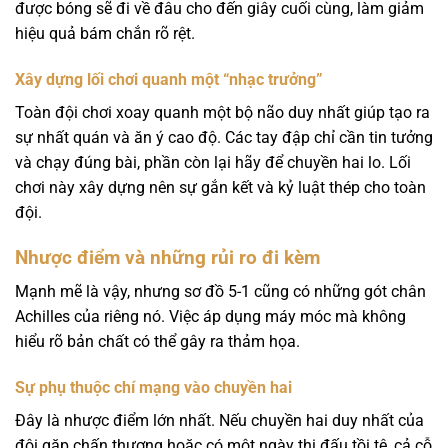
được bóng sẽ đi về đâu cho đến giây cuối cùng, làm giảm
hiệu quả bám chắn rõ rệt.
Xây dựng lối chơi quanh một “nhạc trưởng”
Toàn đội chơi xoay quanh một bộ não duy nhất giúp tạo ra
sự nhất quán và ăn ý cao độ. Các tay đập chỉ cần tin tưởng
và chạy đúng bài, phần còn lại hãy để chuyền hai lo. Lối
chơi này xây dựng nên sự gắn kết và kỷ luật thép cho toàn
đội.
Nhược điểm và những rủi ro đi kèm
Mạnh mẽ là vậy, nhưng sơ đồ 5-1 cũng có những gót chân
Achilles của riêng nó. Việc áp dụng máy móc mà không
hiểu rõ bản chất có thể gây ra thảm họa.
Sự phụ thuộc chí mạng vào chuyền hai
Đây là nhược điểm lớn nhất. Nếu chuyền hai duy nhất của
đội gặp chấn thương hoặc có một ngày thi đấu tồi tệ, cả cỗ