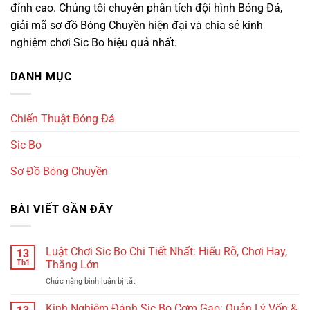
đỉnh cao. Chúng tôi chuyên phân tích đội hình Bóng Đá,
giải mã sơ đồ Bóng Chuyền hiện đại và chia sẻ kinh
nghiệm chơi Sic Bo hiệu quả nhất.
DANH MỤC
Chiến Thuật Bóng Đá
Sic Bo
Sơ Đồ Bóng Chuyền
BÀI VIẾT GẦN ĐÂY
Luật Chơi Sic Bo Chi Tiết Nhất: Hiểu Rõ, Chơi Hay,
13
Th1
Thắng Lớn
Chức năng bình luận bị tắt
ở
Luật
Chơi
Kinh Nghiệm Đánh Sic Bo Cơm Gạo: Quản Lý Vốn &