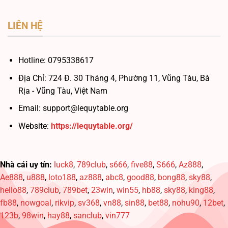
LIÊN HỆ
Hotline:
0795338617
Địa Chỉ:
724 Đ. 30 Tháng 4, Phường 11, Vũng Tàu, Bà
Rịa - Vũng Tàu, Việt Nam
Email:
support@lequytable.org
Website:
https://lequytable.org/
Nhà cái uy tín:
luck8
,
789club
,
s666
,
five88
,
S666
,
Az888
,
Ae888
,
u888
,
loto188
,
az888
,
abc8
,
good88
,
bong88
,
sky88
,
hello88
,
789club
,
789bet
,
23win
,
win55
,
hb88
,
sky88
,
king88
,
fb88
,
nowgoal
,
rikvip
,
sv368
,
vn88
,
sin88
,
bet88
,
nohu90
,
12bet
,
123b
,
98win
,
hay88
,
sanclub
,
vin777