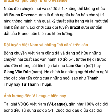
Brazil và “phù thủy” Bruno Rezende
Nhắc đến chuyền hai và sơ đồ 5-1, không thể không nhắc
tới
Bruno Rezende
. Anh là định nghĩa hoàn hảo cho vị trí
này: thông minh, tinh quái, kỹ thuật siêu hạng và là một thủ
lĩnh bẩm sinh. Lối chơi của đội tuyển
Brazil
dưới sự dẫn
dắt của Bruno luôn biến ảo khôn lường.
Đội tuyển Việt Nam và những “bộ não” trên sân
Bóng chuyền Việt Nam cũng đã và đang sở hữu những
chuyền hai xuất sắc vận hành sơ đồ 5-1, từ thế hệ đi trước
cho đến những cái tên hiện tại như
Lâm Oanh
(nữ) hay
Giang Văn Đức
(nam). Họ chính là những người châm ngòi
cho các pha tấn công của những ngôi sao như
Thanh
Thúy
hay
Từ Thanh Thuận
.
Ảnh hưởng đến V-League hiện nay
Tại giải VĐQG Việt Nam (
V-League
), gần như 100% các đội
bóng đều sử dụng sơ đồ 5-1. Cuộc đối đầu giữa các đội