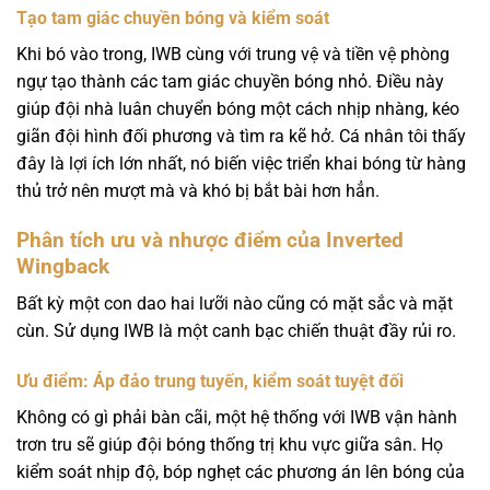
Tạo tam giác chuyền bóng và kiểm soát
Khi bó vào trong, IWB cùng với trung vệ và tiền vệ phòng
ngự tạo thành các tam giác chuyền bóng nhỏ. Điều này
giúp đội nhà luân chuyển bóng một cách nhịp nhàng, kéo
giãn đội hình đối phương và tìm ra kẽ hở. Cá nhân tôi thấy
đây là lợi ích lớn nhất, nó biến việc triển khai bóng từ hàng
thủ trở nên mượt mà và khó bị bắt bài hơn hẳn.
Phân tích ưu và nhược điểm của Inverted
Wingback
Bất kỳ một con dao hai lưỡi nào cũng có mặt sắc và mặt
cùn. Sử dụng IWB là một canh bạc chiến thuật đầy rủi ro.
Ưu điểm: Áp đảo trung tuyến, kiểm soát tuyệt đối
Không có gì phải bàn cãi, một hệ thống với IWB vận hành
trơn tru sẽ giúp đội bóng thống trị khu vực giữa sân. Họ
kiểm soát nhịp độ, bóp nghẹt các phương án lên bóng của