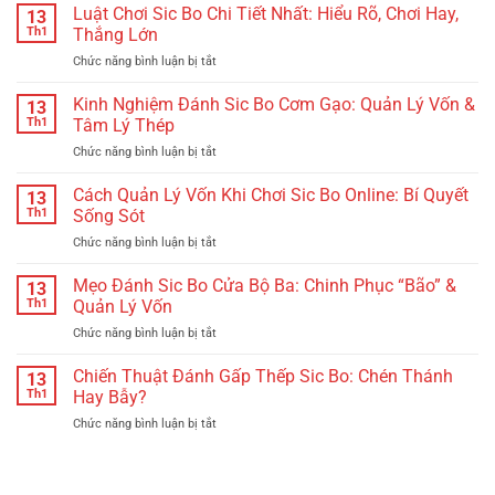
Luật Chơi Sic Bo Chi Tiết Nhất: Hiểu Rõ, Chơi Hay,
13
Th1
Thắng Lớn
Chức năng bình luận bị tắt
ở
Luật
Chơi
Kinh Nghiệm Đánh Sic Bo Cơm Gạo: Quản Lý Vốn &
13
Sic
Th1
Tâm Lý Thép
Bo
Chức năng bình luận bị tắt
ở
Chi
Kinh
Tiết
Nghiệm
Cách Quản Lý Vốn Khi Chơi Sic Bo Online: Bí Quyết
Nhất:
13
Đánh
Hiểu
Th1
Sống Sót
Sic
Rõ,
Chức năng bình luận bị tắt
ở
Bo
Chơi
Cách
Cơm
Hay,
Quản
Mẹo Đánh Sic Bo Cửa Bộ Ba: Chinh Phục “Bão” &
Gạo:
13
Thắng
Lý
Quản
Th1
Quản Lý Vốn
Lớn
Vốn
Lý
Chức năng bình luận bị tắt
ở
Khi
Vốn
Mẹo
Chơi
&
Đánh
Chiến Thuật Đánh Gấp Thếp Sic Bo: Chén Thánh
Sic
13
Tâm
Sic
Bo
Th1
Hay Bẫy?
Lý
Bo
Online:
Thép
Chức năng bình luận bị tắt
ở
Cửa
Bí
Chiến
Bộ
Quyết
Thuật
Ba:
Sống
Đánh
Chinh
Sót