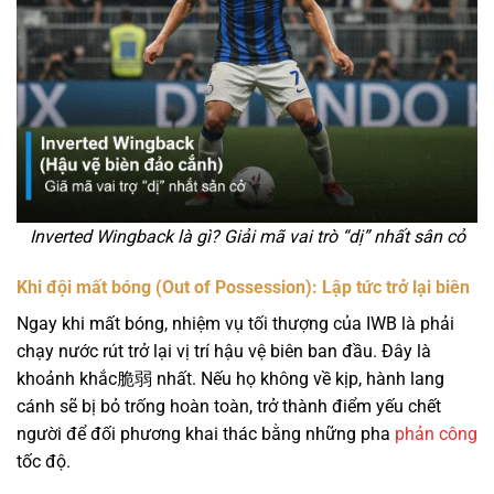
Inverted Wingback là gì? Giải mã vai trò “dị” nhất sân cỏ
Khi đội mất bóng (Out of Possession): Lập tức trở lại biên
Ngay khi mất bóng, nhiệm vụ tối thượng của IWB là phải
chạy nước rút trở lại vị trí hậu vệ biên ban đầu. Đây là
khoảnh khắc脆弱 nhất. Nếu họ không về kịp, hành lang
cánh sẽ bị bỏ trống hoàn toàn, trở thành điểm yếu chết
người để đối phương khai thác bằng những pha
phản công
tốc độ.