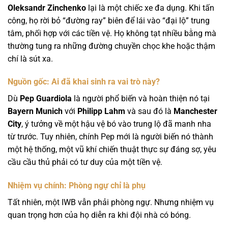
Oleksandr Zinchenko
lại là một chiếc xe đa dụng. Khi tấn
công, họ rời bỏ “đường ray” biên để lái vào “đại lộ” trung
tâm, phối hợp với các tiền vệ. Họ không tạt nhiều bằng mà
thường tung ra những đường chuyền chọc khe hoặc thậm
chí là sút xa.
Nguồn gốc: Ai đã khai sinh ra vai trò này?
Dù
Pep Guardiola
là người phổ biến và hoàn thiện nó tại
Bayern Munich
với
Philipp Lahm
và sau đó là
Manchester
City
, ý tưởng về một hậu vệ bó vào trung lộ đã manh nha
từ trước. Tuy nhiên, chính Pep mới là người biến nó thành
một hệ thống, một vũ khí chiến thuật thực sự đáng sợ, yêu
cầu cầu thủ phải có tư duy của một tiền vệ.
Nhiệm vụ chính: Phòng ngự chỉ là phụ
Tất nhiên, một IWB vẫn phải phòng ngự. Nhưng nhiệm vụ
quan trọng hơn của họ diễn ra khi đội nhà có bóng.