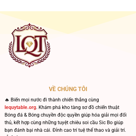
Gấp
Phục
Thếp
“Bão”
Sic
&
Bo:
Quản
Chén
Lý
Thánh
Vốn
Hay
Bẫy?
VỀ CHÚNG TÔI
🔥 Biến mọi nước đi thành chiến thắng cùng
lequytable.org
. Khám phá kho tàng sơ đồ chiến thuật
Bóng đá & Bóng chuyền độc quyền giúp hóa giải mọi đối
thủ, kết hợp cùng những tuyệt chiêu soi cầu Sic Bo giúp
bạn đánh bại nhà cái. Đỉnh cao trí tuệ thể thao và giải trí.