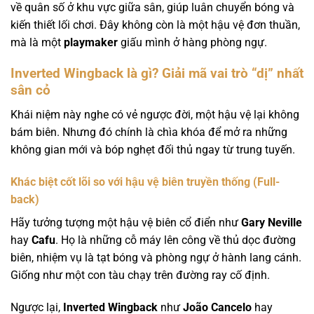
về quân số ở khu vực giữa sân, giúp luân chuyển bóng và
kiến thiết lối chơi. Đây không còn là một hậu vệ đơn thuần,
mà là một
playmaker
giấu mình ở hàng phòng ngự.
Inverted Wingback là gì? Giải mã vai trò “dị” nhất
sân cỏ
Khái niệm này nghe có vẻ ngược đời, một hậu vệ lại không
bám biên. Nhưng đó chính là chìa khóa để mở ra những
không gian mới và bóp nghẹt đối thủ ngay từ trung tuyến.
Khác biệt cốt lõi so với hậu vệ biên truyền thống (Full-
back)
Hãy tưởng tượng một hậu vệ biên cổ điển như
Gary Neville
hay
Cafu
. Họ là những cỗ máy lên công về thủ dọc đường
biên, nhiệm vụ là tạt bóng và phòng ngự ở hành lang cánh.
Giống như một con tàu chạy trên đường ray cố định.
Ngược lại,
Inverted Wingback
như
João Cancelo
hay