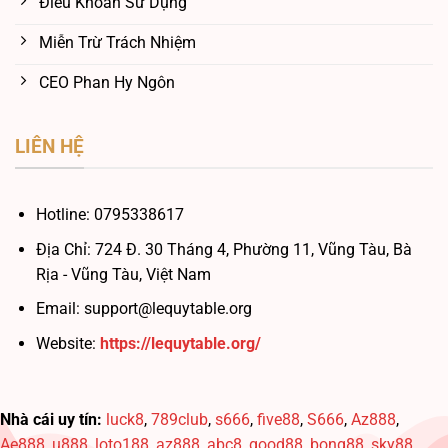
Điều Khoản Sử Dụng
Miễn Trừ Trách Nhiệm
CEO Phan Hy Ngôn
LIÊN HỆ
Hotline:
0795338617
Địa Chỉ:
724 Đ. 30 Tháng 4, Phường 11, Vũng Tàu, Bà
Rịa - Vũng Tàu, Việt Nam
Email:
support@lequytable.org
Website:
https://lequytable.org/
Nhà cái uy tín:
luck8
,
789club
,
s666
,
five88
,
S666
,
Az888
,
Ae888
,
u888
,
loto188
,
az888
,
abc8
,
good88
,
bong88
,
sky88
,