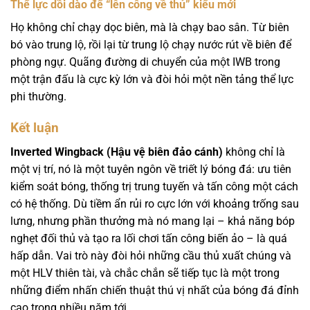
Thể lực dồi dào để “lên công về thủ” kiểu mới
Họ không chỉ chạy dọc biên, mà là chạy bao sân. Từ biên
bó vào trung lộ, rồi lại từ trung lộ chạy nước rút về biên để
phòng ngự. Quãng đường di chuyển của một IWB trong
một trận đấu là cực kỳ lớn và đòi hỏi một nền tảng thể lực
phi thường.
Kết luận
Inverted Wingback (Hậu vệ biên đảo cánh)
không chỉ là
một vị trí, nó là một tuyên ngôn về triết lý bóng đá: ưu tiên
kiểm soát bóng, thống trị trung tuyến và tấn công một cách
có hệ thống. Dù tiềm ẩn rủi ro cực lớn với khoảng trống sau
lưng, nhưng phần thưởng mà nó mang lại – khả năng bóp
nghẹt đối thủ và tạo ra lối chơi tấn công biến ảo – là quá
hấp dẫn. Vai trò này đòi hỏi những cầu thủ xuất chúng và
một HLV thiên tài, và chắc chắn sẽ tiếp tục là một trong
những điểm nhấn chiến thuật thú vị nhất của bóng đá đỉnh
cao trong nhiều năm tới.