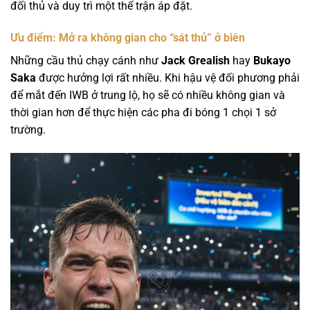
đối thủ và duy trì một thế trận áp đặt.
Ưu điểm: Mở ra không gian cho “sát thủ” ở biên
Những cầu thủ chạy cánh như
Jack Grealish
hay
Bukayo
Saka
được hưởng lợi rất nhiều. Khi hậu vệ đối phương phải
để mắt đến IWB ở trung lộ, họ sẽ có nhiều không gian và
thời gian hơn để thực hiện các pha đi bóng 1 chọi 1 sở
trường.