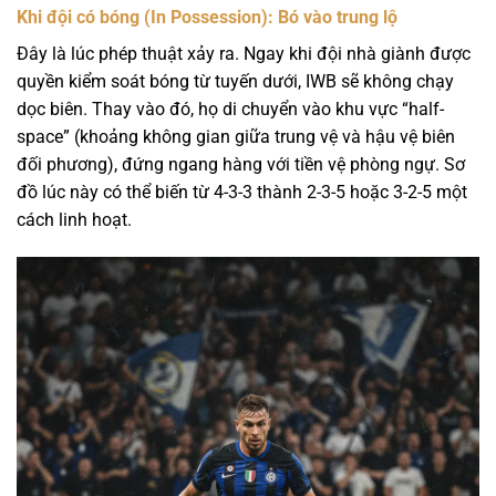
Khi đội có bóng (In Possession): Bó vào trung lộ
Đây là lúc phép thuật xảy ra. Ngay khi đội nhà giành được
quyền kiểm soát bóng từ tuyến dưới, IWB sẽ không chạy
dọc biên. Thay vào đó, họ di chuyển vào khu vực “half-
space” (khoảng không gian giữa trung vệ và hậu vệ biên
đối phương), đứng ngang hàng với tiền vệ phòng ngự. Sơ
đồ lúc này có thể biến từ 4-3-3 thành 2-3-5 hoặc 3-2-5 một
cách linh hoạt.